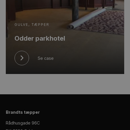
GULVE
, TÆPPER
Odder parkhotel
Se case
Brandts tæpper
Rådhusgade 96C